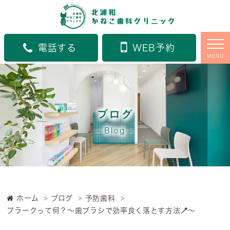
電話する
WEB予約
MENU
ブログ
Blog
ホーム
ブログ
予防歯科
プラークって何？〜歯ブラシで効率良く落とす方法🪥〜